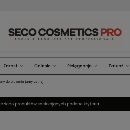
Zarost
Golenie
Pielęgnacja
Tatuaż
łyny do płukania jamy ustnej
leziono produktów spełniających podane kryteria.