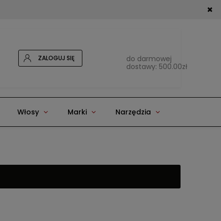
ZALOGUJ SIĘ
do darmowej
dostawy:
500.00
zł
Włosy
Marki
Narzędzia