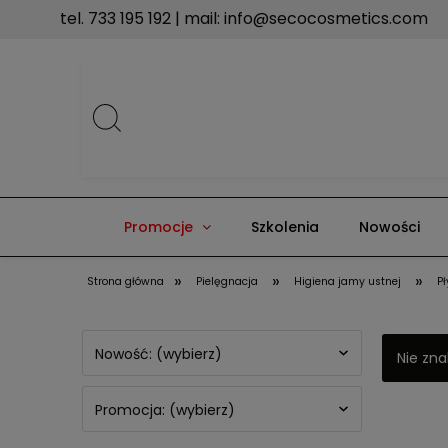
tel. 733 195 192 | mail:
info@secocosmetics.com
Promocje
Szkolenia
Nowości
»
»
»
Strona główna
Pielęgnacja
Higiena jamy ustnej
P
Nowość: (wybierz)
Nie zna
Promocja: (wybierz)