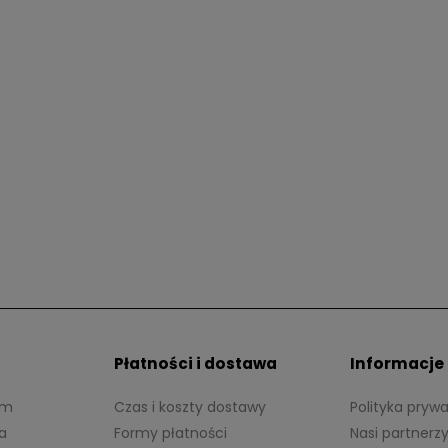
Strong Hold Wax - Produkt do
L3VEL3 - Profesjonalny ręcznik
i włosów 80ml
golenia Czarny
Płatności i dostawa
Informacje
rm
Czas i koszty dostawy
Polityka pryw
a
Formy płatności
Nasi partnerzy