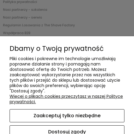
Polityka prywatności
Nasi partnerzy - szkolenia
Nasi partnerzy - serwis
Regulamin Losowania z The Shave Factory
Współpraca B2B
Blog
Dbamy o Twoją prywatność
O nas
Pliki cookies i pokrewne im technologie umożliwiają
poprawne działanie strony i pomagają nam
Kontakt i dane firmy
dostosować ofertę do Twoich potrzeb. Możesz
zaakceptować wykorzystanie przez nas wszystkich
tych plików i przejść do sklepu lub dostosować użycie
plików do swoich preferencji, wybierając opcję
"Dostosuj zgody".
Więcej o plikach cookies przeczytasz w naszej Polityce
Witamy w naszej platformie dla
PRO
fesjonalistów.
prywatności.
Ceny są
widoczne tylko dla zarejestrowanych
Klientów, a
rabaty ustawione po weryfikacji konta
.
Zaakceptuj tylko niezbędne
Jeśli jesteś Klientem detalicznym to zapraszamy na
dedykowany serwis -
www.secocosmetics.com
Dostosuj zgody