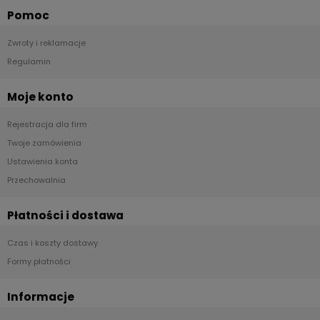
Pomoc
Zwroty i reklamacje
Regulamin
Moje konto
Rejestracja dla firm
Twoje zamówienia
Ustawienia konta
Przechowalnia
Płatności i dostawa
Czas i koszty dostawy
Formy płatności
Informacje