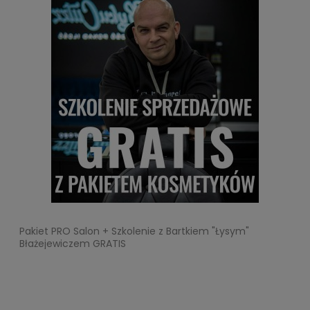
Pakiet PRO Salon + Szkolenie z Bartkiem "Łysym"
Błażejewiczem GRATIS