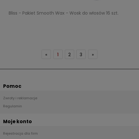
Bliss - Pakiet Smooth Wax - Wosk do włosów 16 szt.
«
1
2
3
»
Pomoc
Zwroty i reklamacje
Regulamin
Moje konto
Rejestracja dla firm