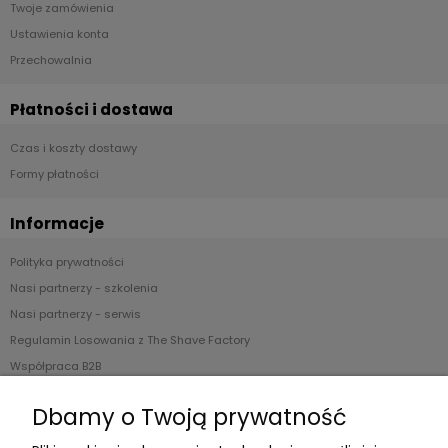
Twoje zamówienia
Ustawienia konta
Przechowalnia
Płatności i dostawa
Czas i koszty dostawy
Formy płatności
Informacje
Polityka prywatności
Nasi partnerzy - szkolenia
Nasi partnerzy - serwis
Regulamin Losowania z The Shave Factory
Współpraca B2B
Blog
Dbamy o Twoją prywatność
O nas