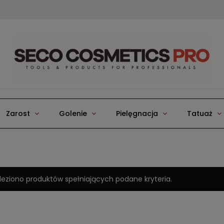
Zarost
Golenie
Pielęgnacja
Tatuaż
leziono produktów spełniających podane kryteria.