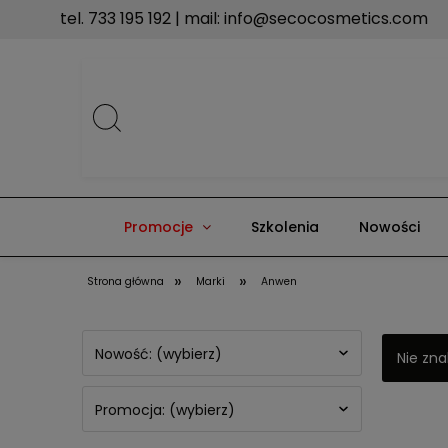
tel. 733 195 192 | mail:
info@secocosmetics.com
Promocje
Szkolenia
Nowości
»
»
Strona główna
Marki
Anwen
Nowość: (wybierz)
Nie zna
Promocja: (wybierz)