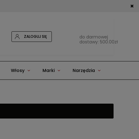
ZALOGUJ SIĘ
do darmowej
dostawy:
500.00
zł
Włosy
Marki
Narzędzia