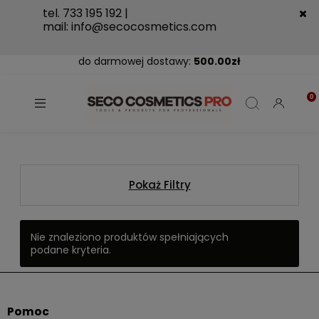
tel. 733 195 192 |
mail:
info@secocosmetics.com
do darmowej dostawy:
500.00
zł
Pokaż Filtry
Nie znaleziono produktów spełniających
podane kryteria.
Pomoc