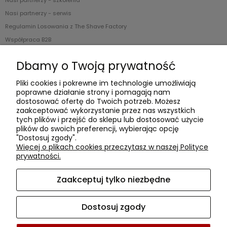
Nasi partnerzy - szkolenia
Nasi partnerzy - serwis
Regulamin Losowania z The Shave Factory
Współpraca B2B
Blog
Dbamy o Twoją prywatność
O nas
Pliki cookies i pokrewne im technologie umożliwiają
poprawne działanie strony i pomagają nam
Kontakt i dane firmy
dostosować ofertę do Twoich potrzeb. Możesz
zaakceptować wykorzystanie przez nas wszystkich
tych plików i przejść do sklepu lub dostosować użycie
plików do swoich preferencji, wybierając opcję
"Dostosuj zgody".
Więcej o plikach cookies przeczytasz w naszej Polityce
Witamy w naszej platformie dla
PRO
fesjonalistów.
prywatności.
Ceny są
widoczne tylko dla zarejestrowanych
Klientów, a
rabaty ustawione po weryfikacji konta
.
Zaakceptuj tylko niezbędne
Jeśli jesteś Klientem detalicznym to zapraszamy na
dedykowany serwis -
www.secocosmetics.com
Dostosuj zgody