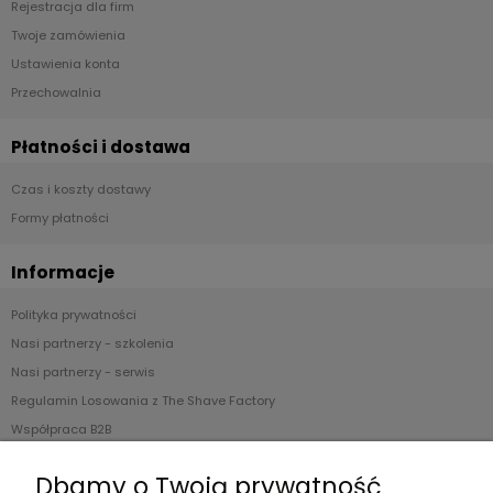
Rejestracja dla firm
Twoje zamówienia
Ustawienia konta
Przechowalnia
Płatności i dostawa
Czas i koszty dostawy
Formy płatności
Informacje
Polityka prywatności
Nasi partnerzy - szkolenia
Nasi partnerzy - serwis
Regulamin Losowania z The Shave Factory
Współpraca B2B
Blog
Dbamy o Twoją prywatność