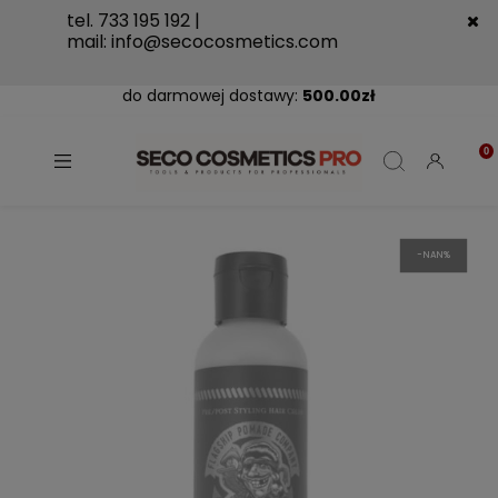
tel. 733 195 192 |
mail:
info@secocosmetics.com
do darmowej dostawy:
500.00
zł
-NAN%